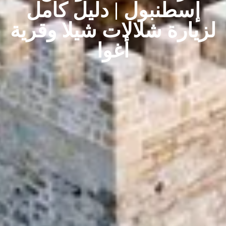
إسطنبول | دليل كامل
لزيارة شلالات شيلا وقرية
أغوا