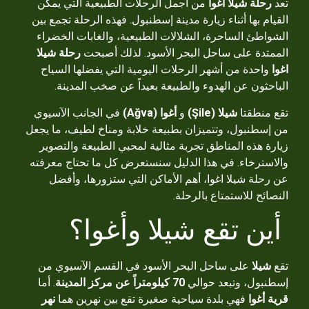
تعد
رحلة شيلا اغوا
من أجمل الرحلات الطبيعية التي يمكن
القيام بها أثناء زيارة مدينة إسطنبول. فهذه الرحلة تجمع بين
الشواطئ الساحرة، الشلالات الطبيعية، والغابات الخضراء
الممتدة على ساحل البحر الأسود. لذلك أصبحت
رحلة شيلا
اغوا
واحدة من أشهر الرحلات اليومية التي يفضلها السياح
الباحثون عن الهدوء والطبيعة بعيداً عن صخب المدينة.
تقع منطقتا
شيلا (Şile)
و
أغوا (Ağva)
في الجانب الآسيوي
من إسطنبول، وتتميزان بطبيعة خلابة ومناخ لطيف، ما يجعل
زيارة هذه المناطق تجربة مثالية لمحبي الطبيعة والتصوير
والاسترخاء. في هذا الدليل سنستعرض كل ما تحتاج معرفته
عن رحلة شيلا اغوا، أهم الأماكن التي ستزورها، وأفضل
النصائح للاستمتاع بالرحلة.
أين تقع شيلا وأغوا؟
تقع
شيلا
على ساحل البحر الأسود في القسم الآسيوي من
إسطنبول، وتبعد حوالي
70 كيلومتراً عن مركز المدينة
. أما
قرية أغوا
فهي بلدة سياحية صغيرة تقع بين نهرين هما
نهر