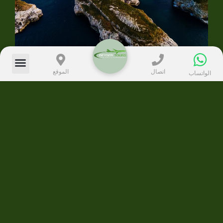
اتصال
الموقع
الواتساب
رحلة شيلا اغوا لماذا
تعتبر من أفضل الرحلات
في إسطنبول؟
هناك العديد من الأسباب التي تجعل
رحلة شيلا اغوا
خياراً
مميزاً للسياح:
1. الطبيعة الساحرة
تتميز المنطقة بمزيج رائع من البحر والغابات والأنهار، مما