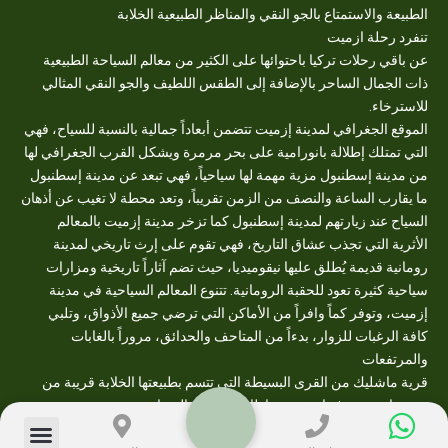
الطبيعة والاستمتاع بالجو النقي والمناظر الطبيعية الخلابة
تنفرد رحلة ازميت
عن باقي رحلات تركيا باحتوائها على الكثير من معالم السياحة الطبيعية
ذات الجمال الساحر بالإضافة إلى الطقس اللطيف والجو النقي المثالي
للاسترخاء.
الموقع الجغرافي لمدينة إزميت تتضمن أبعاداً جمالية بالنسبة للسياح، فهي
التي تمتلك إطلالة بانورامية على بحر مرمرة ويشكل القرب الجغرافي لها
من مدينة إسطنبول مزية مهمة لها سياحياً، فهي تبعد عن مدينة إسطنبول
ما يقارب الساعة والنصف من الزمن تقريباً، وتعد محطة لا تغيب عن أذهان
السياح عند زيارتهم لمدينة إسطنبول كما تزخر مدينة إزميت بالمعالم
الأثرية التي تجذب عشاق التاريخ، فهي تقوم على إرث تاريخي لمدينة
رومانية قديمة يُطلق عليها نيقوميديا، حيث تضم آثاراً تاريخية ومزارات
سياحية كثيرة تعود للحقبة الرومانية. تتنوع المعالم السياحية في مدينة
إزميت، وتوفر كماً وافراً من الأماكن التي ترضي جميع الأذواق، وتلبي
كافة الرغبات للزوار، بدءاً من المتاحف والحدائق، مروراً بالغابات
والمرتفعات
قرية ماشليك من القرى البسيطة التي تتسم بطبيعتها الخلابة قريبة من
بحيرة ازميت و فيها نقوم بنشاطات دراجات السفاري
تلة القمر ازميت