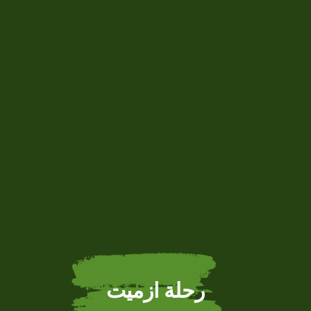
رحلة ازميت